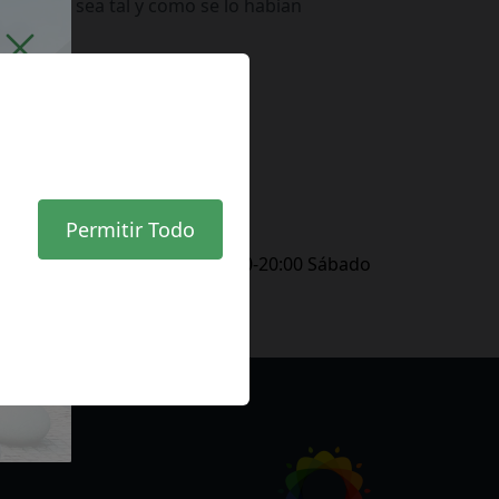
encargos sea tal y como se lo habían
inado.
828 074 391
info@servisaman.com
www.servisaman.com
Permitir Todo
ARIOS
s a Viernes 10:00-14:00 y 15:00-20:00 Sábado
-14:00