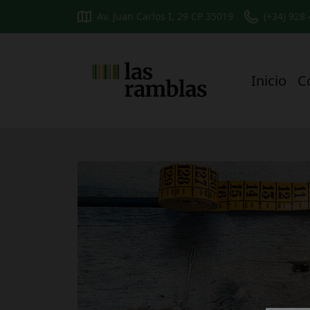
Av. Juan Carlos I, 29 CP 35019
(+34) 928
Inicio
C