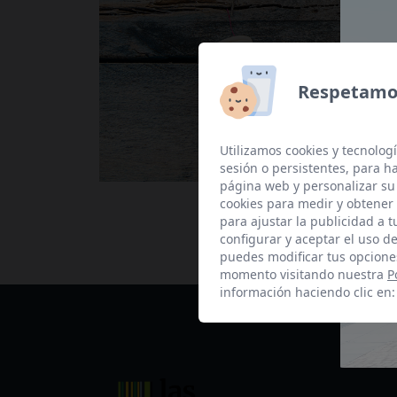
Respetamos
Utilizamos cookies y tecnologí
sesión o persistentes, para 
página web y personalizar su
cookies para medir y obtener 
para ajustar la publicidad a 
configurar y aceptar el uso d
puedes modificar tus opcione
momento visitando nuestra
P
información haciendo clic en