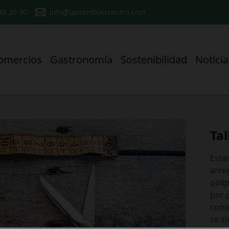
 48 20 30
info@lasramblascentro.com
omercios
Gastronomía
Sostenibilidad
Noticia
Ta
Esta
arreg
polip
por 
como
se si