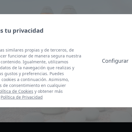
sus 
imag
Suscríbete a nuestra newsletter. Entérate de nuestras
 tu privacidad
novedades, ofertas especiales, descuentos, sorteos ¡y
mucho más!
as similares propias y de terceros, de
hacer funcionar de manera segura nuestra
Configurar
 contenido. Igualmente, utilizamos
HOR
datos de la navegación que realizas y
Lune
tus gustos y preferencias. Puedes
9:00
e cookies a continuación. Asimismo,
s de consentimiento en cualquier
ACEPTAR
olítica de Cookies
y obtener más
:
Política de Privacidad
Acepto las
condiciones generales
y
la política de privacidad