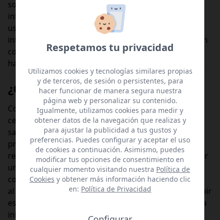
sostenibilidad está presente en cada detalle: en la
infraestructura, en el consumo responsable y en el
uso de energías limpias. Nos hemos esforzado por
integrar prácticas que promuevan una mejor relación
Respetamos tu privacidad
con nuestro entorno, y seguiremos innovando para
hacer de Las Ramblas un referente en sostenibilidad.
Suscríbete a nuestra newsletter.
Utilizamos cookies y tecnologías similares propias
Entérate de nuestras novedades,
y de terceros, de sesión o persistentes, para
¿Qué significa para ti?
hacer funcionar de manera segura nuestra
ofertas especiales, descuentos,
página web y personalizar su contenido.
sorteos ¡y mucho más!
Como visitante de Las Ramblas, tu experiencia en el
Igualmente, utilizamos cookies para medir y
centro comercial será aún más enriquecedora,
obtener datos de la navegación que realizas y
para ajustar la publicidad a tus gustos y
sabiendo que estás apoyando un proyecto que
preferencias. Puedes configurar y aceptar el uso
prioriza el respeto por el medio ambiente. Puedes
de cookies a continuación. Asimismo, puedes
realizar tus compras, disfrutar de una comida o pasar
modificar tus opciones de consentimiento en
un rato con la familia, todo en un espacio
cualquier momento visitando nuestra
Política de
ACEPTAR
comprometido con el desarrollo sostenible. Además,
Cookies
y obtener más información haciendo clic
en:
Política de Privacidad
al ser el primer centro comercial en Canarias en recibir
Acepto las
condiciones generales
y
la
esta certificación, te invitamos a formar parte de esta
política de privacidad
iniciativa que apuesta por un futuro más verde y
Configurar