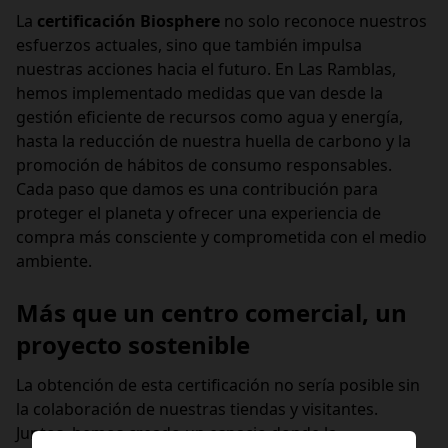
La
certificación Biosphere
no solo reconoce nuestros
esfuerzos actuales, sino que también impulsa
nuestras acciones hacia el futuro. En Las Ramblas,
hemos implementado medidas que van desde la
gestión eficiente de recursos como agua y energía,
hasta la reducción de nuestra huella de carbono y la
promoción de hábitos de consumo responsables.
Cada paso que damos es una contribución para
proteger el planeta y ofrecer una experiencia de
compra más consciente y comprometida con el medio
ambiente.
Más que un centro comercial, un
proyecto sostenible
La obtención de esta certificación no sería posible sin
la colaboración de nuestras tiendas y visitantes.
Juntos, hemos creado un espacio donde la