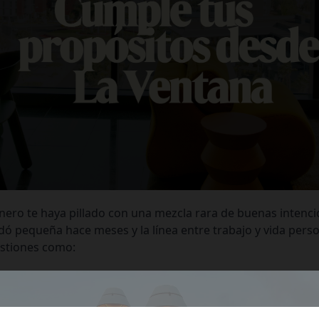
nero te haya pillado con una mezcla rara de buenas intenci
ó pequeña hace meses y la línea entre trabajo y vida pers
estiones como:
nadie va a cuidar tu rutina mejor que tú mismo. Pero la r
rupciones y una sensación de estar “siempre conectado”. En