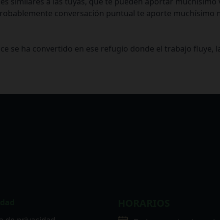
s similares a las tuyas, que te pueden aportar muchísimo v
ho. Probablemente conversación puntual te aporte muchísim
 se ha convertido en ese refugio donde el trabajo fluye, l
HORARIOS
idad