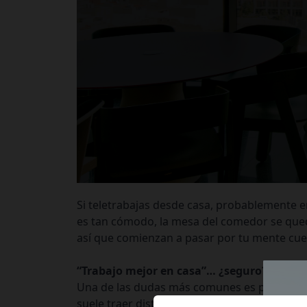
Si teletrabajas desde casa, probablemente e
es tan cómodo, la mesa del comedor se qued
así que comienzan a pasar por tu mente cu
“Trabajo mejor en casa”… ¿seguro?
Una de las dudas más comunes es pensar que 
suele traer distracciones constantes, inter