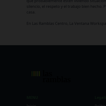
que probablemente estén viviendo situacione
silencio, el respeto y el trabajo bien hec
casa.
En Las Ramblas Centro, La Ventana Workspace
MENU
Legal