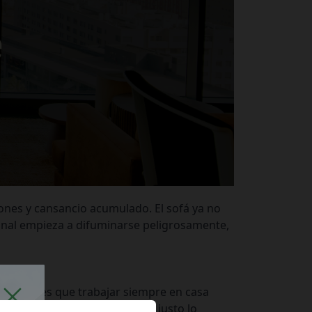
ones y cansancio acumulado. El sofá ya no
onal empieza a difuminarse peligrosamente,
ealidad es que trabajar siempre en casa
 La Ventana Workspace ocurre justo lo