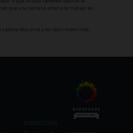
alor o que incluso también valoran el
o más que una semana entera de trabajo en
a cabeza descansa y los días rinden más.
DIRECCIÓN