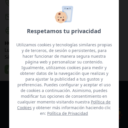
928 506 028
info@cimarunning.com
Respetamos tu privacidad
www.cimarunning.com
Suscríbete a nuestra newsletter.
HORARIOS
Utilizamos cookies y tecnologías similares propias
Entérate de nuestras novedades,
Lunes a viernes de 10:00 - 20:00
y de terceros, de sesión o persistentes, para
hacer funcionar de manera segura nuestra
ofertas especiales, descuentos,
Sábados de 10:00 a 14:00
página web y personalizar su contenido.
sorteos ¡y mucho más!
Igualmente, utilizamos cookies para medir y
obtener datos de la navegación que realizas y
para ajustar la publicidad a tus gustos y
preferencias. Puedes configurar y aceptar el uso
de cookies a continuación. Asimismo, puedes
modificar tus opciones de consentimiento en
cualquier momento visitando nuestra
Política de
ACEPTAR
Cookies
y obtener más información haciendo clic
en:
Política de Privacidad
Acepto las
condiciones generales
y
la
política de privacidad