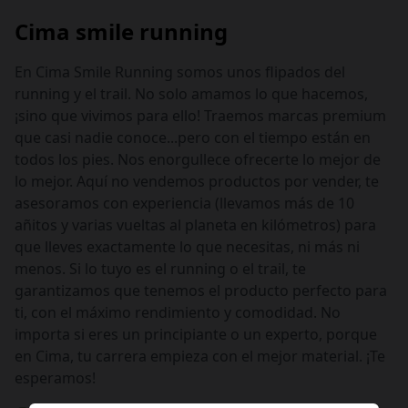
Cima smile running
En Cima Smile Running somos unos flipados del
running y el trail. No solo amamos lo que hacemos,
¡sino que vivimos para ello! Traemos marcas premium
que casi nadie conoce...pero con el tiempo están en
todos los pies. Nos enorgullece ofrecerte lo mejor de
lo mejor. Aquí no vendemos productos por vender, te
asesoramos con experiencia (llevamos más de 10
añitos y varias vueltas al planeta en kilómetros) para
que lleves exactamente lo que necesitas, ni más ni
menos. Si lo tuyo es el running o el trail, te
garantizamos que tenemos el producto perfecto para
ti, con el máximo rendimiento y comodidad. No
importa si eres un principiante o un experto, porque
en Cima, tu carrera empieza con el mejor material. ¡Te
esperamos!